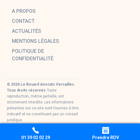
A PROPOS
CONTACT
ACTUALITÉS
MENTIONS LÉGALES
POLITIQUE DE
CONFIDENTIALITÉ
© 2026 Le Bouard Avocats Versailles.
Tous droits réservés.
Toute
reproduction, même partielle, est
strictement interdite. Les informations
présentes sur ce site sont fournies à titre
indicatif et ne constituent pas un conseil
juridique.
01 39 02 02 29
01 39 02 02 29
01 39 02 02 29
01 39 02 02 29
Prendre RDV
Prendre RDV
Prendre RDV
Prendre RDV