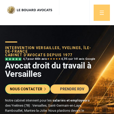
INTERVENTION VERSAILLES, YVELINES, ÎLE-
DE-FRANCE
CABINET D'AVOCATS DEPUIS 1977
4,7 pour 400+ avis
★★★★★
4,7/5 sur 141 avis Google
Avocat droit du travail à
Versailles
NOUS CONTACTER
PRENDRE RDV
Notre cabinet intervient pour les
salariés et employeurs
des Yvelines (78) : Versailles, Saint-Germain-en-Laye,
Rambouillet, Mantes-la-Jolie. Nous plaidons devant le