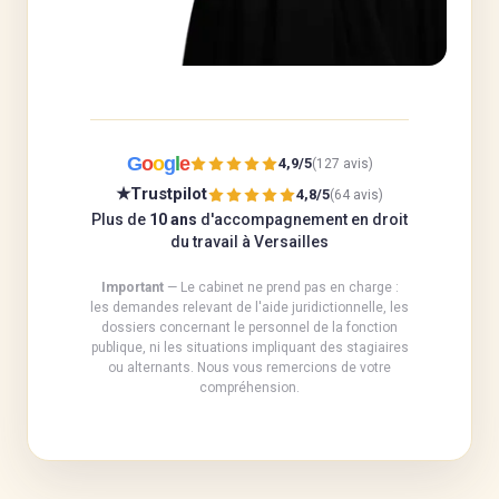
G
o
o
g
l
e
4,9/5
(127 avis)
★
Trustpilot
4,8/5
(64 avis)
Plus de
10 ans
d'accompagnement en droit
du travail à Versailles
Important
— Le cabinet ne prend pas en charge :
les demandes relevant de l'aide juridictionnelle, les
dossiers concernant le personnel de la fonction
publique, ni les situations impliquant des stagiaires
ou alternants. Nous vous remercions de votre
compréhension.