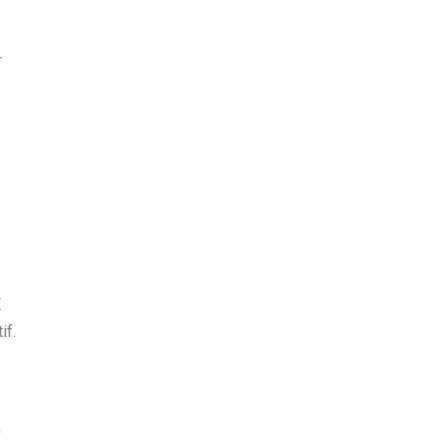
r
E
if.
n