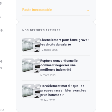
és
Faute inexcusable
→
s
e,
NOS DERNIERS ARTICLES
Licenciement pour faute grave :
les droits du salarié
12 mars 2026
le
Rupture conventionnelle :
comment négocier une
n
meilleure indemnité
5 mars 2026
Harcèlement moral : quelles
preuves rassembler avant les
prud'hommes ?
28 fév. 2026
use