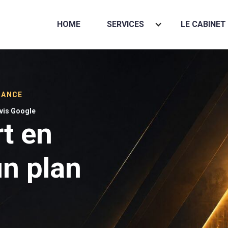
HOME
SERVICES
LE CABINET
RANCE
avis Google
rt en
un plan