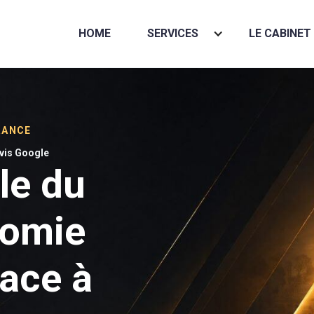
HOME
SERVICES
LE CABINET
RANCE
avis Google
le du
onomie
face à