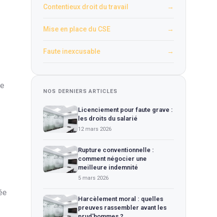
Contentieux droit du travail
→
Mise en place du CSE
→
Faute inexcusable
→
de
NOS DERNIERS ARTICLES
Licenciement pour faute grave :
les droits du salarié
12 mars 2026
Rupture conventionnelle :
comment négocier une
meilleure indemnité
5 mars 2026
mée
Harcèlement moral : quelles
preuves rassembler avant les
prud'hommes ?