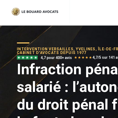
INTERVENTION VERSAILLES, YVELINES, ÎLE-DE-F
CABINET D'AVOCATS DEPUIS 1977
★★★★★
4,7/5 sur 141 
4,7 pour 400+ avis
Infraction péna
salarié : l’aut
du droit pénal 