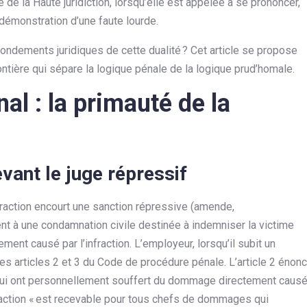
e de la Haute juridiction, lorsqu’elle est appelée à se prononcer,
 démonstration d’une faute lourde.
ondements juridiques de cette dualité ? Cet article se propose
frontière qui sépare la logique pénale de la logique prud’homale.
al : la primauté de la
evant le juge répressif
fraction encourt une sanction répressive (amende,
nt à une condamnation civile destinée à indemniser la victime
ent causé par l’infraction. L’employeur, lorsqu’il subit un
es articles 2 et 3 du Code de procédure pénale. L’article 2 énon
x qui ont personnellement souffert du dommage directement caus
ette action « est recevable pour tous chefs de dommages qui