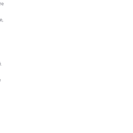
re
e,
é.
e