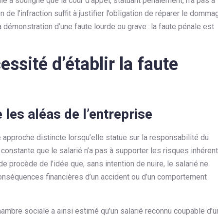
e a souligné que la cour d’appel, statuant pénalement, n’a pas à
 de l’infraction suffit à justifier l’obligation de réparer le domma
la démonstration d’une faute lourde ou grave : la faute pénale est
essité d’établir la faute
 les aléas de l’entreprise
approche distincte lorsqu’elle statue sur la responsabilité du
constante que le salarié n’a pas à supporter les risques inhéren
rde procède de l’idée que, sans intention de nuire, le salarié ne
conséquences financières d’un accident ou d’un comportement
hambre sociale a ainsi estimé qu’un salarié reconnu coupable d’u