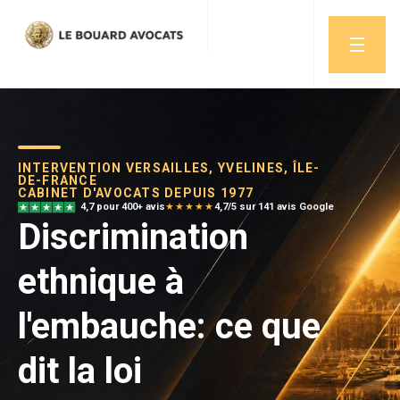
INTERVENTION VERSAILLES, YVELINES, ÎLE-
DE-FRANCE
CABINET D'AVOCATS DEPUIS 1977
4,7 pour 400+ avis
★★★★★
4,7/5 sur 141 avis Google
Discrimination
ethnique à
l'embauche: ce que
dit la loi