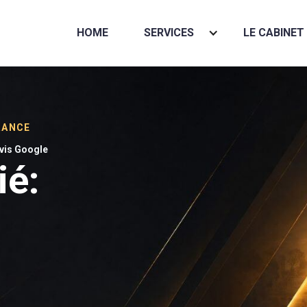
HOME
SERVICES
LE CABINET
RANCE
avis Google
ié: