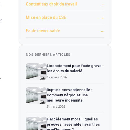
Contentieux droit du travail
→
u
Mise en place du CSE
→
ur
Faute inexcusable
→
NOS DERNIERS ARTICLES
.
Licenciement pour faute grave :
les droits du salarié
12 mars 2026
r
Rupture conventionnelle :
comment négocier une
meilleure indemnité
5 mars 2026
Harcèlement moral : quelles
preuves rassembler avant les
prud'hommes ?