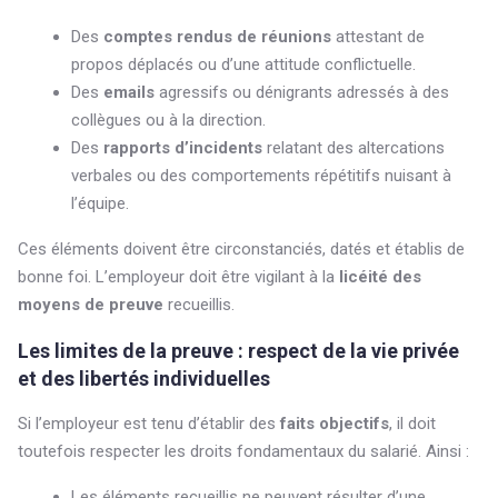
Des
comptes rendus de réunions
attestant de
propos déplacés ou d’une attitude conflictuelle.
Des
emails
agressifs ou dénigrants adressés à des
collègues ou à la direction.
Des
rapports d’incidents
relatant des altercations
verbales ou des comportements répétitifs nuisant à
l’équipe.
Ces éléments doivent être circonstanciés, datés et établis de
bonne foi. L’employeur doit être vigilant à la
licéité des
moyens de preuve
recueillis.
Les limites de la preuve : respect de la vie privée
et des libertés individuelles
Si l’employeur est tenu d’établir des
faits objectifs
, il doit
toutefois respecter les droits fondamentaux du salarié. Ainsi :
Les éléments recueillis ne peuvent résulter d’une