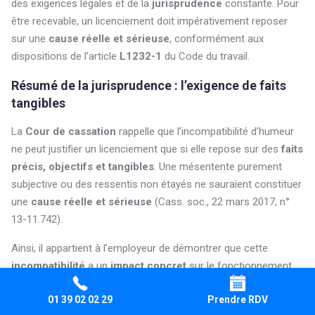
des exigences légales et de la
jurisprudence
constante. Pour
être recevable, un licenciement doit impérativement reposer
sur une
cause réelle et sérieuse
, conformément aux
dispositions de l’article
L1232-1
du Code du travail.
Résumé de la jurisprudence : l’exigence de faits
tangibles
La
Cour de cassation
rappelle que l’incompatibilité d’humeur
ne peut justifier un licenciement que si elle repose sur des
faits
précis, objectifs et tangibles
. Une mésentente purement
subjective ou des ressentis non étayés ne sauraient constituer
une
cause réelle et sérieuse
(Cass. soc., 22 mars 2017, n°
13-11.742).
Ainsi, il appartient à l’employeur de démontrer que cette
incompatibilité
a un
impact concret
sur le fonctionnement
de l’entreprise ou le climat de travail.
01 39 02 02 29
Prendre RDV
Comparaison avec d’autres motifs valides