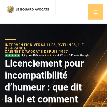
INTERVENTION VERSAILLES, YVELINES, ÎLE-
DE-FRANCE
CABINET D'AVOCATS DEPUIS 1977
4,7 pour 400+ avis
★★★★★
4,7/5 sur 141 avis Google
Licenciement pour
incompatibilité
d’humeur : que dit
la loi et comment