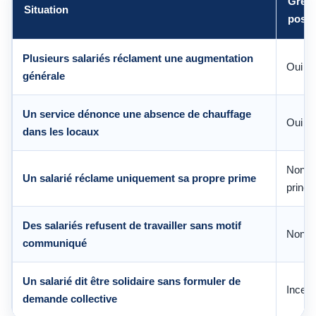
Grèv
Situation
possi
Plusieurs salariés réclament une augmentation
Oui
générale
Un service dénonce une absence de chauffage
Oui
dans les locaux
Non, 
Un salarié réclame uniquement sa propre prime
princi
Des salariés refusent de travailler sans motif
Non
communiqué
Un salarié dit être solidaire sans formuler de
Incert
demande collective