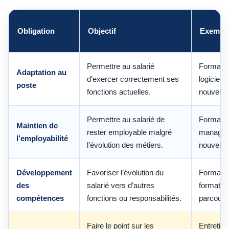
Obligation
Objectif
Exemple
Permettre au salarié
Formatio
Adaptation au
d’exercer correctement ses
logiciel 
poste
fonctions actuelles.
nouvelle
Permettre au salarié de
Formatio
Maintien de
rester employable malgré
manageme
l’employabilité
l’évolution des métiers.
nouvelle
Développement
Favoriser l’évolution du
Formation
des
salarié vers d’autres
formation
compétences
fonctions ou responsabilités.
parcours 
Faire le point sur les
Entretien