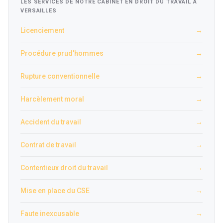
LES SERVICES DE NOTRE CABINET EN DROIT DU TRAVAIL À
VERSAILLES
Licenciement
→
Procédure prud'hommes
→
Rupture conventionnelle
→
Harcèlement moral
→
Accident du travail
→
Contrat de travail
→
Contentieux droit du travail
→
Mise en place du CSE
→
Faute inexcusable
→