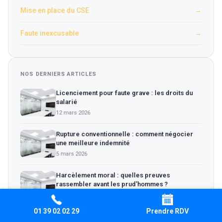
Mise en place du CSE
→
Faute inexcusable
→
NOS DERNIERS ARTICLES
Licenciement pour faute grave : les droits du
salarié
12 mars 2026
Rupture conventionnelle : comment négocier
une meilleure indemnité
5 mars 2026
Harcèlement moral : quelles preuves
rassembler avant les prud'hommes ?
28 fév. 2026
01 39 02 02 29
Prendre RDV