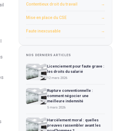
Contentieux droit du travail
→
il
Mise en place du CSE
→
Faute inexcusable
→
l
NOS DERNIERS ARTICLES
us
Licenciement pour faute grave :
les droits du salarié
es
12 mars 2026
Rupture conventionnelle :
comment négocier une
meilleure indemnité
5 mars 2026
Harcèlement moral : quelles
s
preuves rassembler avant les
prud'hommes ?