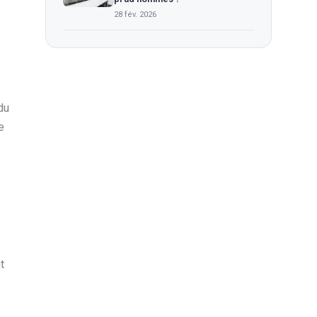
28 fév. 2026
du
e
t