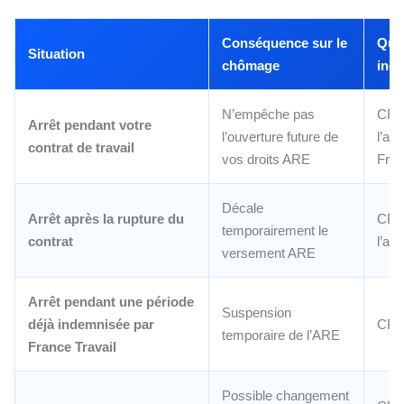
Conséquence sur le
Qui
Situation
chômage
ind
N’empêche pas
CPA
Arrêt pendant votre
l’ouverture future de
l’arr
contrat de travail
vos droits ARE
Fran
Décale
Arrêt après la rupture du
CPA
temporairement le
contrat
l’arr
versement ARE
Arrêt pendant une période
Suspension
déjà indemnisée par
CP
temporaire de l’ARE
France Travail
Possible changement