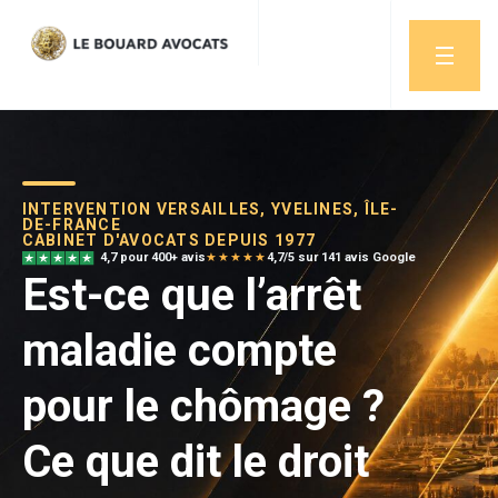
INTERVENTION VERSAILLES, YVELINES, ÎLE-
DE-FRANCE
CABINET D'AVOCATS DEPUIS 1977
4,7 pour 400+ avis
★★★★★
4,7/5 sur 141 avis Google
Est-ce que l’arrêt
maladie compte
pour le chômage ?
Ce que dit le droit